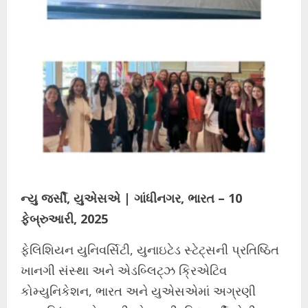
ન્યુ જર્સી, યુએસએ | ગાંધીનગર, ભારત – 10
ફેબ્રુઆરી, 2025
ફેલિશિયન યુનિવર્સિટી, યુનાઇટેડ સ્ટેટ્સની પ્રતિષ્ઠિત
ખાનગી સંસ્થા અને એડબ્લિટ્ઝ ક્રિએટિવ
કોમ્યુનિકેશન, ભારત અને યુએસએમાં અગ્રણી