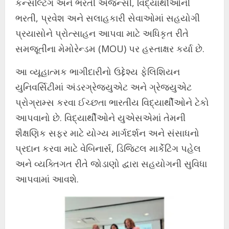
કન્સલ્ટિંગ અને ભરતી એજન્સી, વિદ્યાર્થીઓની
ભરતી, પ્રવેશ અને સલાહકારી સેવાઓમાં સહયોગી
પ્રયાસોને પ્રોત્સાહન આપવા માટે અધિકૃત રીતે
સમજૂતીના મેમોરેન્ડમ (MOU) પર હસ્તાક્ષર કર્યા છે.
આ વ્યૂહાત્મક
ભાગીદારીનો
ઉદ્દેશ્ય
ફેલિશિયન
યુનિવર્સિટીમાં
અંડરગ્રેજ્યુએટ
અને
ગ્રેજ્યુએટ
પ્રોગ્રામ્સ
કરવા
ઈચ્છતા
ભારતીય
વિદ્યાર્થીઓને
ટેકો
આપવાનો
છે
.
વિદ્યાર્થીઓને
યુએસએમાં
તેમની
શૈક્ષણિક
સફર
માટે
યોગ્ય
માર્ગદર્શન
અને
સંસાધનો
પ્રદાન
કરવા
માટે
વેબિનાર્સ
,
ડિજિટલ
માર્કેટિંગ
પહેલ
અને
વ્યક્તિગત
રીતે
જોડાણો
દ્વારા
સહયોગની
સુવિધા
આપવામાં
આવશે
.