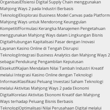
Organisasi
Efisiensi Digital Supply Chain menggunakan
Mahjong Ways 2 pada Industri Berbasis
Teknologi
Eksplorasi Business Model Canvas pada Platform
Mahjong Ways untuk Mendorong Keunggulan
Kompetitif
Formulasi Kerangka Manajemen Pengetahuan
menggunakan Mahjong Ways dalam Lingkungan Bisnis
Digital
Hubungan Kapitalisasi Pasar dengan Inovasi
Layanan Kasino Online di Tengah Disrupsi
Teknologi
Integrasi Business Analytics dan Mahjong Ways 2
sebagai Pendukung Pengambilan Keputusan
Eksekutif
Kajian Mendalam Nilai Tambah Industri Kreatif
melalui Integrasi Kasino Online dengan Teknologi
Informasi
Klasifikasi Peluang Investasi Saham Teknologi
melalui Aktivitas Mahjong Ways 2 pada Ekonomi
Digital
Korelasi Aktivitas Ekonomi Kreatif dan Mahjong
Ways terhadap Peluang Bisnis Berbasis
Teknologi
Optimalisasi Nilai Perusahaan Digital melalui