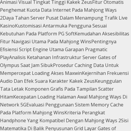
Animasi Visual Tingkat Tinggi Kakek Zeus
Fitur Otomatis
Penghemat Kuota Data Internet Pada Mahjong Ways
2
Daya Tahan Server Pusat Dalam Menampung Trafik Live
Kasino
Kustomisasi Antarmuka Pengguna Sesuai
Kebutuhan Pada Platform PG Soft
Kemudahan Aksesibilitas
Fitur Navigasi Utama Pada Mahjong Wins
Pentingnya
Efisiensi Script Engine Utama Garapan Pragmatic
Play
Analisis Ketahanan Infrastruktur Server Gates of
Olympus Saat Jam Sibuk
Prosedur Caching Data Untuk
Mempercepat Loading Akses Maxwin
Kejernihan Frekuensi
Audio Dan Efek Suara Karakter Kakek Zeus
Keunggulan
Tata Letak Komponen Grafis Pada Tampilan Scatter
Hitam
Kecepatan Loading Halaman Awal Mahjong Ways Di
Network 5G
Evaluasi Penggunaan Sistem Memory Cache
Pada Platform Mahjong Wins
Kriteria Perangkat
Handphone Yang Kompatibel Dengan Mahjong Ways 2
Sisi
Matematika Di Balik Penyusunan Grid Layar Gates of