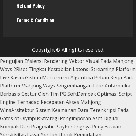
Refund Policy
Terms & Condition
Copyright © All rights reserved.
Pengujian Efisiensi Rendering Vektor Visual Pada Mahjong
Ways 2
Riset Tingkat Kestabilan Latensi Streaming Platform
Live Kasino
Sistem Manajemen Algoritma Beban Kerja Pada
Platform Mahjong Ways
Pengembangan Fitur Antarmuka
Berbasis Gestur Oleh Tim PG Soft
Dampak Optimasi Script
Engine Terhadap Kecepatan Akses Mahjong
Wins
Arsitektur Sistem Keamanan Data Terenkripsi Pada
Gates of Olympus
Strategi Pengimporan Aset Digital
Kompak Dari Pragmatic Play
Pentingnya Penyesuaian
Sensitivitas Layar Sentuh Untuk Kemudahan