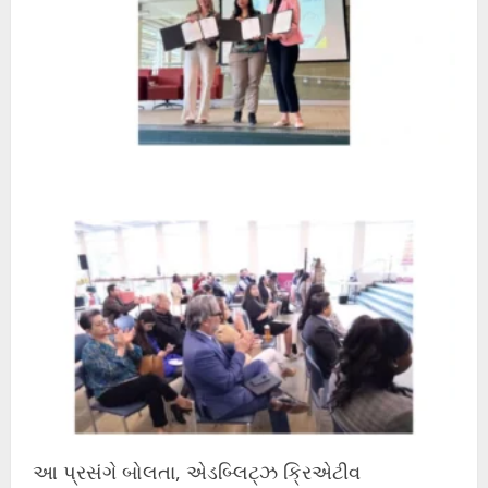
આ પ્રસંગે બોલતા, એડબ્લિટ્ઝ ક્રિએટીવ