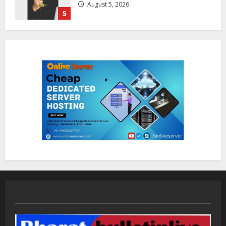
August 6, 2026
1
ZOOVATE INDIA PRIVATE LIMITED Pet
Healthcare Guide
August 5, 2026
2
Walfer School of Arts and Sciences
Flexible Learning
August 5, 2026
3
Mark Zuckerberg Apology Sought Over
PM Modi Video
August 5, 2026
4