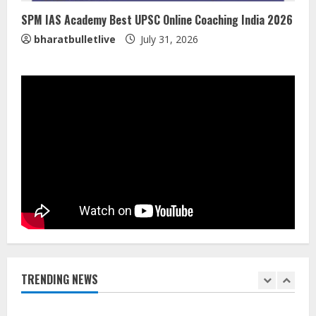
4
SPM IAS Academy Best UPSC Online Coaching India 2026
bharatbulletlive
July 31, 2026
Pratik Jain: Why Students Miss
Germany Admissions
August 5, 2026
5
Lumical: Scan Schedules to Calendar
in Seconds
August 6, 2026
1
ZOOVATE INDIA PRIVATE LIMITED Pet
Healthcare Guide
August 5, 2026
TRENDING NEWS
2