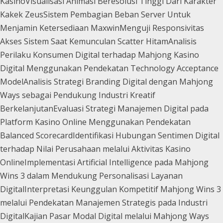
Kasino
Visualisasi Animasi Beresolusi Tinggi Dari Karakter
Kakek Zeus
Sistem Pembagian Beban Server Untuk
Menjamin Ketersediaan Maxwin
Menguji Responsivitas
Akses Sistem Saat Kemunculan Scatter Hitam
Analisis
Perilaku Konsumen Digital terhadap Mahjong Kasino
Digital Menggunakan Pendekatan Technology Acceptance
Model
Analisis Strategi Branding Digital dengan Mahjong
Ways sebagai Pendukung Industri Kreatif
Berkelanjutan
Evaluasi Strategi Manajemen Digital pada
Platform Kasino Online Menggunakan Pendekatan
Balanced Scorecard
Identifikasi Hubungan Sentimen Digital
terhadap Nilai Perusahaan melalui Aktivitas Kasino
Online
Implementasi Artificial Intelligence pada Mahjong
Wins 3 dalam Mendukung Personalisasi Layanan
Digital
Interpretasi Keunggulan Kompetitif Mahjong Wins 3
melalui Pendekatan Manajemen Strategis pada Industri
Digital
Kajian Pasar Modal Digital melalui Mahjong Ways