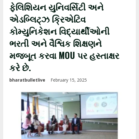
ફેલિશિયન યુનિવર્સિટી અને
એડબ્લિટ્ઝ ક્રિએટિવ
કોમ્યુનિકેશન વિદ્યાર્થીઓની
ભરતી અને વૈશ્વિક શિક્ષણને
મજબૂત કરવા MOU પર હસ્તાક્ષર
કરે છે.
bharatbulletlive
February 15, 2025