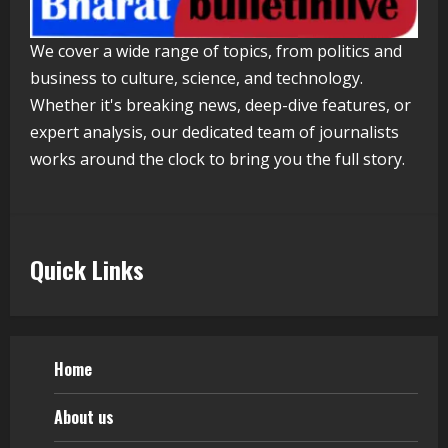
Pratik Jain: Why Students Miss
We cover a wide range of topics, from politics and
Germany Admissions
business to culture, science, and technology.
August 5, 2026
5
Whether it's breaking news, deep-dive features, or
expert analysis, our dedicated team of journalists
works around the clock to bring you the full story.
Quick Links
Home
About us