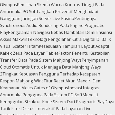
Olympus
Pemilihan Skema Warna Kontras Tinggi Pada
Antarmuka PG Soft
Langkah Preventif Menghadapi
Gangguan Jaringan Server Live Kasino
Pentingnya
Synchronous Audio Rendering Pada Engine Pragmatic
Play
Pengalaman Navigasi Bebas Hambatan Demi Efisiensi
Akses Maxwin
Teknologi Pengolahan Citra Digital Di Balik
Visual Scatter Hitam
Kesesuaian Tampilan Layout Adaptif
Kakek Zeus Pada Layar Tablet
Faktor Penentu Kestabilan
Transfer Data Pada Sistem Mahjong Ways
Penyimpanan
Cloud Otomatis Untuk Menjaga Data Mahjong Ways
2
Tingkat Kepuasan Pengguna Terhadap Kecepatan
Respon Mahjong Wins
Fitur Reset Akun Mandiri Demi
Keamanan Akses Gates of Olympus
Inovasi Integrasi
Antarmuka Pengguna Pada Sistem PG Soft
Meneliti
Keunggulan Struktur Kode Sistem Dari Pragmatic Play
Daya
Tarik Fitur Diskusi Interaktif Pada Layanan Live