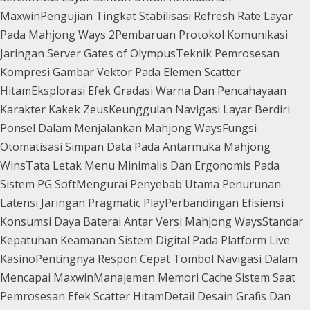
Maxwin
Pengujian Tingkat Stabilisasi Refresh Rate Layar
Pada Mahjong Ways 2
Pembaruan Protokol Komunikasi
Jaringan Server Gates of Olympus
Teknik Pemrosesan
Kompresi Gambar Vektor Pada Elemen Scatter
Hitam
Eksplorasi Efek Gradasi Warna Dan Pencahayaan
Karakter Kakek Zeus
Keunggulan Navigasi Layar Berdiri
Ponsel Dalam Menjalankan Mahjong Ways
Fungsi
Otomatisasi Simpan Data Pada Antarmuka Mahjong
Wins
Tata Letak Menu Minimalis Dan Ergonomis Pada
Sistem PG Soft
Mengurai Penyebab Utama Penurunan
Latensi Jaringan Pragmatic Play
Perbandingan Efisiensi
Konsumsi Daya Baterai Antar Versi Mahjong Ways
Standar
Kepatuhan Keamanan Sistem Digital Pada Platform Live
Kasino
Pentingnya Respon Cepat Tombol Navigasi Dalam
Mencapai Maxwin
Manajemen Memori Cache Sistem Saat
Pemrosesan Efek Scatter Hitam
Detail Desain Grafis Dan