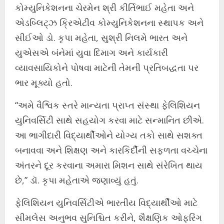
કોમ્યુનિકેશનના ચેરમેન શ્રી કીર્તિભાઈ મહેતા અને
એડબ્લિટ્ઝ ક્રિએટીવ કોમ્યુનિકેશનના સ્થાપક અને
સીઈઓ ડો. કૃપા મહેતા, સુશ્રી નિલમે ભારત અને
યુએસએ બંનેમાં યુવા દિમાગ અને કાર્યકારી
વ્યાવસાયિકોને પોષવા માટેની તેમની પ્રતિબદ્ધતા પર
ભાર મૂક્યો હતો.
“અમે વૈશ્વિક સ્તરે માન્યતા પ્રાપ્ત સંસ્થા ફેલિશિયન
યુનિવર્સિટી સાથે સહયોગ કરવા માટે સન્માનિત છીએ.
આ ભાગીદારી વિદ્યાર્થીઓને યોગ્ય તકો સાથે સશક્ત
બનાવવા અને શિક્ષણ અને કારકિર્દીની સફળતા વચ્ચેના
અંતરને દૂર કરવાના અમારા મિશન સાથે સંરેખિત થાય
છે,” ડૉ. કૃપા મહેતાએ જણાવ્યું હતું.
ફેલિશિયન યુનિવર્સિટીએ ભારતીય વિદ્યાર્થીઓ માટે
સીમલેસ અનુભવ સુનિશ્ચિત કરીને, શૈક્ષણિક ઓફરિંગ