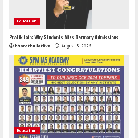
Education
Pratik Jain: Why Students Miss Germany Admissions
ZOOVATE INDIA PRIVATE LIMITED Pet
bharatbulletlive
August 5, 2026
Healthcare Guide
August 5, 2026
2
Walfer School of Arts and Sciences
Flexible Learning
August 5, 2026
3
Mark Zuckerberg Apology Sought Over
PM Modi Video
Education
August 5, 2026