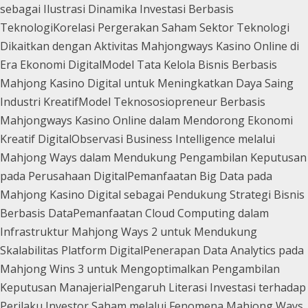
sebagai Ilustrasi Dinamika Investasi Berbasis
Teknologi
Korelasi Pergerakan Saham Sektor Teknologi
Dikaitkan dengan Aktivitas Mahjongways Kasino Online di
Era Ekonomi Digital
Model Tata Kelola Bisnis Berbasis
Mahjong Kasino Digital untuk Meningkatkan Daya Saing
Industri Kreatif
Model Teknososiopreneur Berbasis
Mahjongways Kasino Online dalam Mendorong Ekonomi
Kreatif Digital
Observasi Business Intelligence melalui
Mahjong Ways dalam Mendukung Pengambilan Keputusan
pada Perusahaan Digital
Pemanfaatan Big Data pada
Mahjong Kasino Digital sebagai Pendukung Strategi Bisnis
Berbasis Data
Pemanfaatan Cloud Computing dalam
Infrastruktur Mahjong Ways 2 untuk Mendukung
Skalabilitas Platform Digital
Penerapan Data Analytics pada
Mahjong Wins 3 untuk Mengoptimalkan Pengambilan
Keputusan Manajerial
Pengaruh Literasi Investasi terhadap
Perilaku Investor Saham melalui Fenomena Mahjong Ways