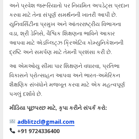
અને પ્રવેશ જરૂરિયાતો પર નિયમિત અપડેટ્સ પ્રદાન
કરવા માટે તેના સંપૂર્ણ સમર્થનની ખાતરી આપી છે.
યુનિવર્સિટીના પ્રમુખ અને આંતરરાષ્ટ્રીય વિભાગના
વડા, શ્રી ડેનિસે, વૈશ્વિક શિક્ષણના ભાવિને આકાર
આપવા માટે એડબ્લિટ્ઝ ક્રિએટિવ કોમ્યુનિકેશનની
દ્રષ્ટિ અને સમર્પણ માટે તેમની પ્રશંસા કરી છે.
આ એમઓયુ સીમા પાર શિક્ષણને વધારવા, પ્રતિભા
વિકાસને પ્રોત્સાહન આપવા અને ભારત-અમેરિકન
શૈક્ષણિક સંબંધોને મજબૂત કરવા માટે એક મહત્વપૂર્ણ
પગલું દર્શાવે છે.
મીડિયા પૂછપરછ માટે, કૃપા કરીને સંપર્ક કરો:
adblitzcl@gmail.com
+91 9724336400